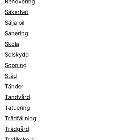
Renovering
Säkerhet
Sälja bil
Sanering
Skola
Solskydd
Sopning
Städ
Tänder
Tandvård
Tatuering
Trädfällning
Trädgård
Trafikskola