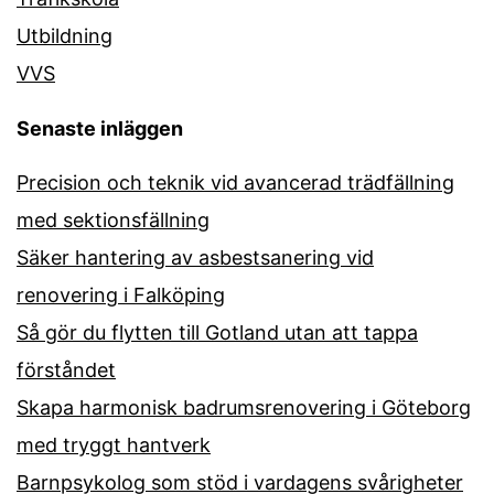
Utbildning
VVS
Senaste inläggen
Precision och teknik vid avancerad trädfällning
med sektionsfällning
Säker hantering av asbestsanering vid
renovering i Falköping
Så gör du flytten till Gotland utan att tappa
förståndet
Skapa harmonisk badrumsrenovering i Göteborg
med tryggt hantverk
Barnpsykolog som stöd i vardagens svårigheter