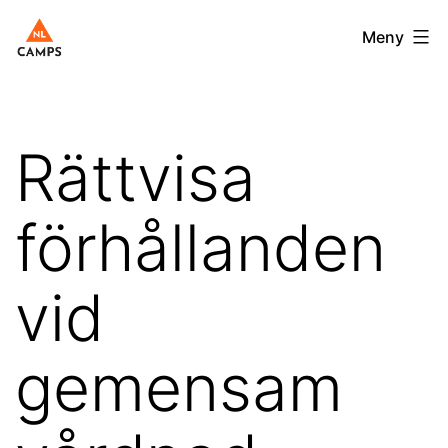
Hoppa
Nlcamps.se
Meny
till
innehåll
Rättvisa
förhållanden
vid
gemensam