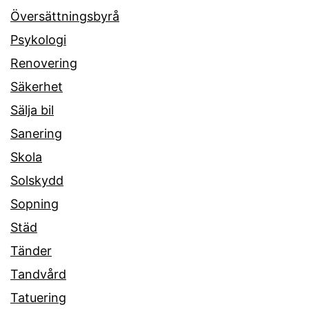
Översättningsbyrå
Psykologi
Renovering
Säkerhet
Sälja bil
Sanering
Skola
Solskydd
Sopning
Städ
Tänder
Tandvård
Tatuering