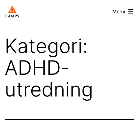
Hoppa
Nlcamps.se
Meny
till
innehåll
Kategori:
ADHD-
utredning