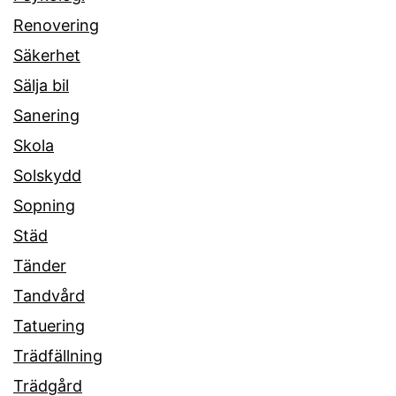
Renovering
Säkerhet
Sälja bil
Sanering
Skola
Solskydd
Sopning
Städ
Tänder
Tandvård
Tatuering
Trädfällning
Trädgård