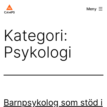
Hoppa
Nlcamps.se
Meny
till
innehåll
Kategori:
Psykologi
Barnpsykolog som stöd i