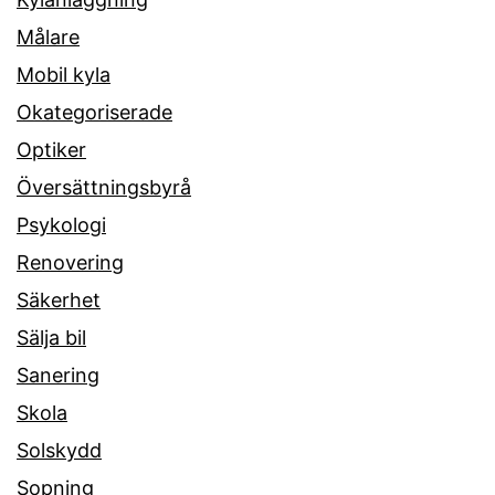
Målare
Mobil kyla
Okategoriserade
Optiker
Översättningsbyrå
Psykologi
Renovering
Säkerhet
Sälja bil
Sanering
Skola
Solskydd
Sopning