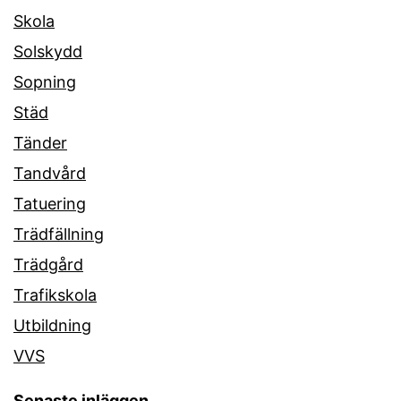
Skola
Solskydd
Sopning
Städ
Tänder
Tandvård
Tatuering
Trädfällning
Trädgård
Trafikskola
Utbildning
VVS
Senaste inläggen