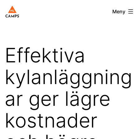
Hoppa
Nlcamps.se
Meny
till
innehåll
Effektiva
kylanläggning
ar ger lägre
kostnader