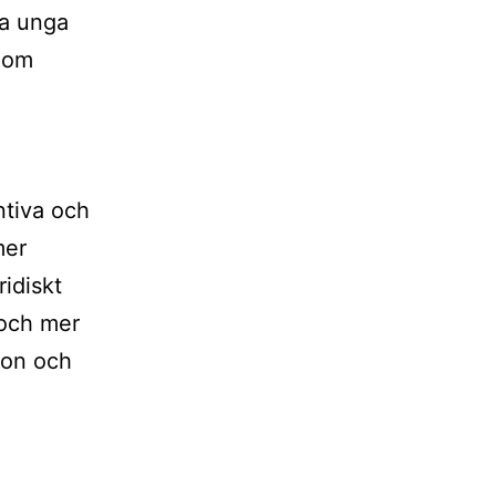
ka unga
enom
ntiva och
mer
ridiskt
 och mer
ion och