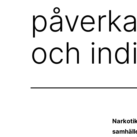
påverka
och ind
Narkotik
samhäll