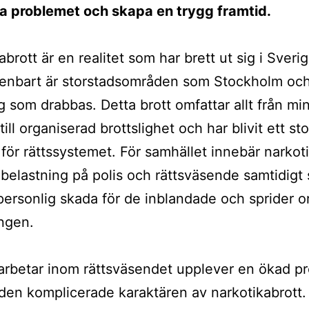
 problemet och skapa en trygg framtid.
brott är en realitet som har brett ut sig i Sverig
 enbart är storstadsområden som Stockholm oc
 som drabbas. Detta brott omfattar allt från mi
ill organiserad brottslighet och har blivit ett sto
för rättssystemet. För samhället innebär narkot
belastning på polis och rättsväsende samtidigt
personlig skada för de inblandade och sprider o
ngen.
rbetar inom rättsväsendet upplever en ökad pre
den komplicerade karaktären av narkotikabrott.