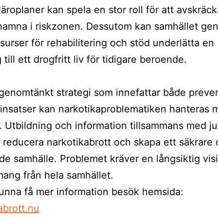
 läroplaner kan spela en stor roll för att avskräc
 hamna i riskzonen. Dessutom kan samhället g
esurser för rehabilitering och stöd underlätta en
till ett drogfritt liv för tidigare beroende.
enomtänkt strategi som innefattar både preve
 insatser kan narkotikaproblematiken hanteras 
t. Utbildning och information tillsammans med ju
 reducera narkotikabrott och skapa ett säkrare
e samhälle. Problemet kräver en långsiktig vis
ang från hela samhället.
kunna få mer information besök hemsida:
abrott.nu