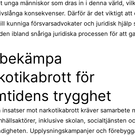
det unga människor som dras in i denna värld, vil
 livslånga konsekvenser. Därför är det viktigt att
 till kunniga försvarsadvokater och juridisk hjäl
den ibland snåriga juridiska processen för att g
 bekämpa
kotikabrott för
mtidens trygghet
a insatser mot narkotikabrott kräver samarbete 
mhällsaktörer, inklusive skolan, socialtjänsten o
ndigheten. Upplysningskampanjer och förebyg