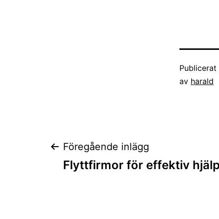
Publicera
av
harald
Inläggsnaviger
Föregående inlägg
Flyttfirmor för effektiv hjäl