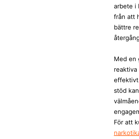
arbete i
från att
bättre r
återgång 
Med en g
reaktiva
effektiv
stöd kan
välmåend
engagem
För att 
narkotik