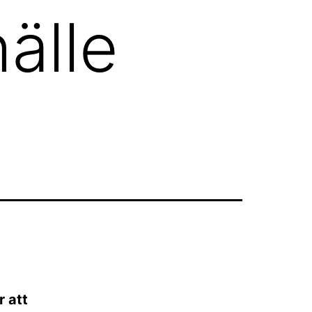
älle
 att