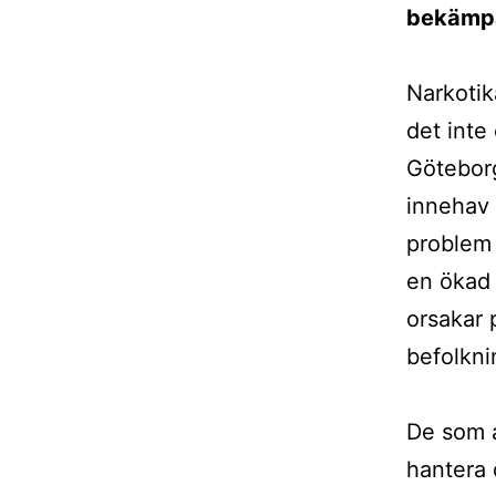
bekämpa
Narkotika
det inte
Göteborg
innehav t
problem 
en ökad 
orsakar 
befolkni
De som a
hantera 