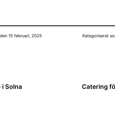
t den
15 februari, 2025
Kategoriserat 
ing
p i Solna
Catering fö