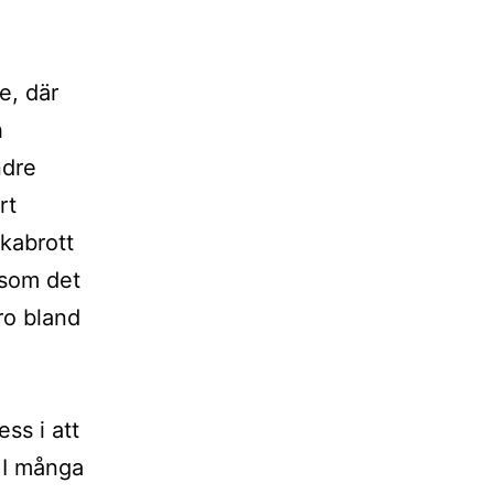
e, där
h
ndre
rt
ikabrott
 som det
ro bland
ss i att
 I många