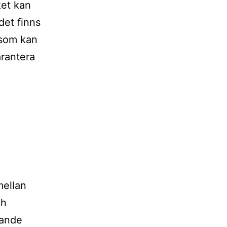
ket kan
 det finns
p som kan
arantera
mellan
ch
gande