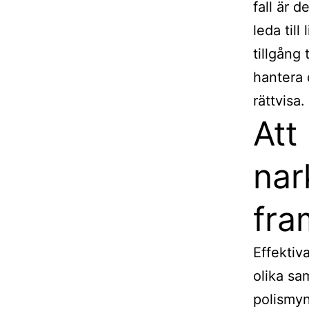
fall är 
leda till
tillgång
hantera 
rättvisa.
Att
nar
fra
Effektiv
olika sa
polismy