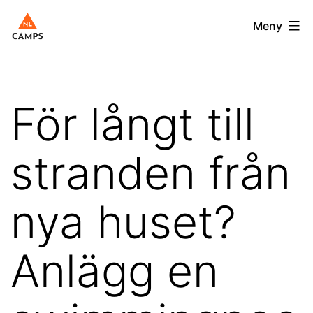
Hoppa
Nlcamps.se
Meny
till
innehåll
För långt till
stranden från
nya huset?
Anlägg en