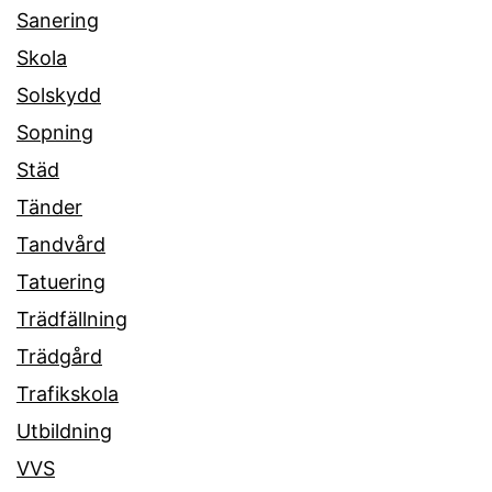
Sanering
Skola
Solskydd
Sopning
Städ
Tänder
Tandvård
Tatuering
Trädfällning
Trädgård
Trafikskola
Utbildning
VVS