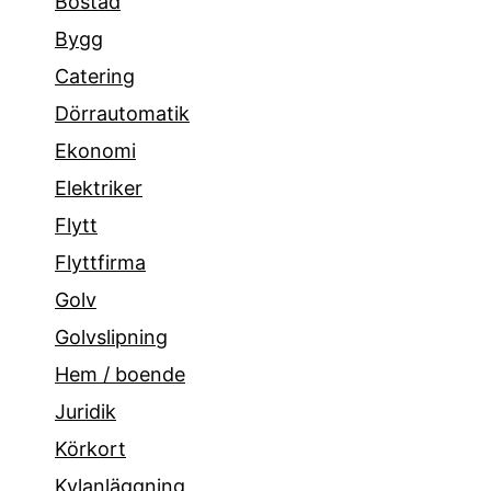
Bostad
Bygg
Catering
Dörrautomatik
Ekonomi
Elektriker
Flytt
Flyttfirma
Golv
Golvslipning
Hem / boende
Juridik
Körkort
Kylanläggning