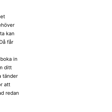
get
behöver
ta kan
Då får
 boka in
 ditt
a tänder
r att
dad redan