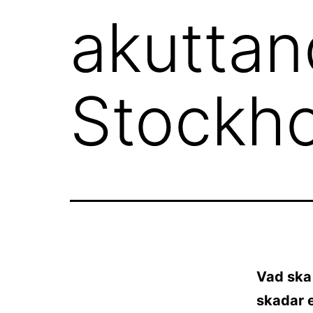
akuttan
Stockh
Vad ska
skadar e