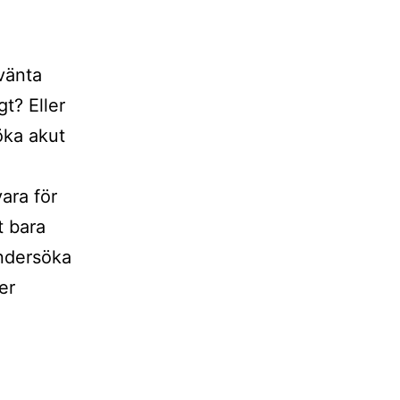
vänta
gt? Eller
öka akut
ara för
t bara
undersöka
er