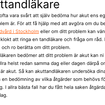
ttandläkare
ofta vara svårt att själv bedöma hur akut ens e
lem är. För att få hjälp med att avgöra om du 
dvård i Stockholm
eller om ditt problem kan vän
 klokt att ringa en tandläkare och fråga om råd. 
n och ro berätta om ditt problem.
äkaren bedömer att ditt problem är akut kan ni
Allra helst redan samma dag eller dagen därpå om
är akut. Så kan akuttandläkaren undersöka din
 en bedömning av vilka åtgärder som behövs fö
g. I allra bästa fall har du fått hela saken åtgär
ag.