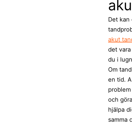
aku
Det kan 
tandprob
akut tan
det vara
du i lug
Om tandl
en tid. 
problem 
och göra
hjälpa di
samma d