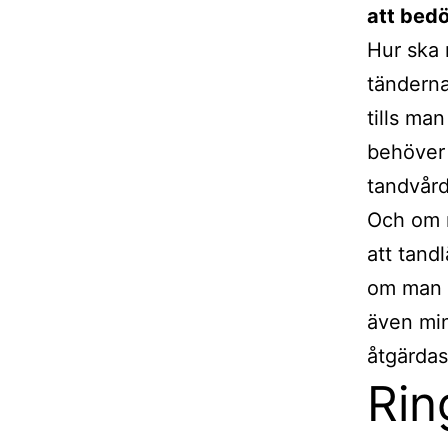
att bed
Hur ska 
tänderna
tills man
behöver 
tandvår
Och om m
att tand
om man s
även mi
åtgärdas
Rin