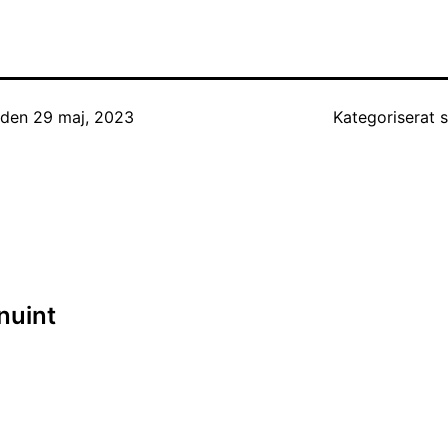
t den
29 maj, 2023
Kategoriserat
ing
nuint