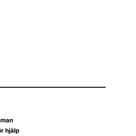
m man
r hjälp