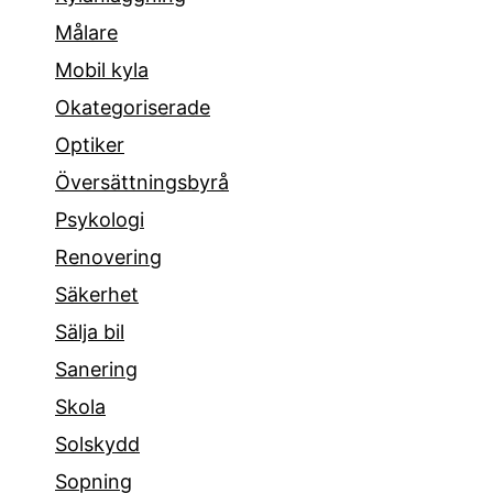
Målare
Mobil kyla
Okategoriserade
Optiker
Översättningsbyrå
Psykologi
Renovering
Säkerhet
Sälja bil
Sanering
Skola
Solskydd
Sopning